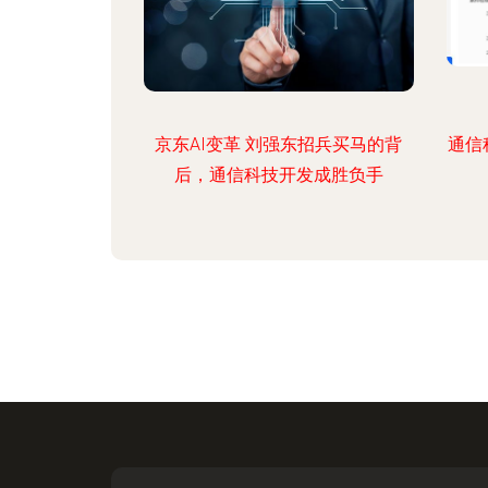
京东AI变革 刘强东招兵买马的背
通信
后，通信科技开发成胜负手